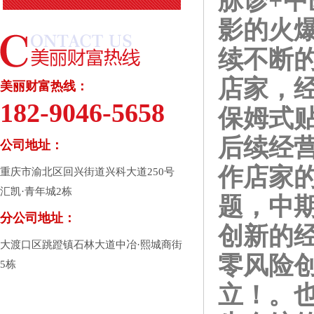
脉诊+
影的火
续不断的
店家，
美丽财富热线：
182-9046-5658
保姆式
后续经
公司地址：
作店家
重庆市渝北区回兴街道兴科大道250号
汇凯·青年城2栋
题，中
分公司地址：
创新的
大渡口区跳蹬镇石林大道中冶·熙城商街
零风险
5栋
立！。