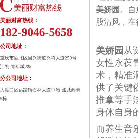
美娇园
。自
美丽财富热线：
股清风，在
182-9046-5658
公司地址：
美娇园
从
重庆市渝北区回兴街道兴科大道250号
女性永葆
汇凯·青年城2栋
术，精准
分公司地址：
供了关键
大渡口区跳蹬镇石林大道中冶·熙城商街
推拿等手
5栋
身体自身
而养生音