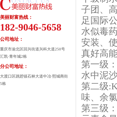
子团、
美丽财富热线：
足国际
182-9046-5658
水似毒
公司地址：
安装、
重庆市渝北区回兴街道兴科大道250号
真好高
汇凯·青年城2栋
第一级：
分公司地址：
水中泥
大渡口区跳蹬镇石林大道中冶·熙城商街
第二级:
5栋
味、余
第三级